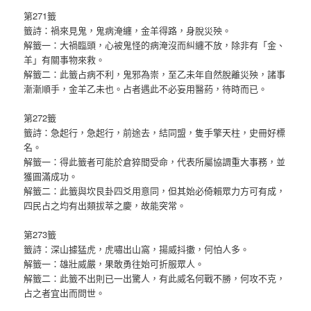
第271籤
籤詩：禍來見鬼，鬼病淹纏，金羊得路，身脫災殃。
解籤一：大禍臨頭，心被鬼怪的病淹沒而糾纏不放，除非有「金、
羊」有關事物來救。
解籤二：此籤占病不利，鬼邪為崇，至乙未年自然脫離災殃，諸事
漸漸順手，金羊乙未也。占者遇此不必妄用醫葯，待時而已。
第272籤
籤詩：急起行，急起行，前途去，結同盟，隻手擎天柱，史冊好標
名。
解籤一：得此籤者可能於倉猝間受命，代表所屬協調重大事務，並
獲圓滿成功。
解籤二：此籤與坎艮卦四爻用意同，但其始必倚賴眾力方可有成，
四民占之均有出類拔萃之慶，故能突常。
第273籤
籤詩：深山據猛虎，虎嘯出山窩，揚威抖擻，何怕人多。
解籤一：雄壯威嚴，果敢勇往始可折服眾人。
解籤二：此籤不出則已一出驚人，有此威名何戰不勝，何攻不克，
占之者宜出而問世。