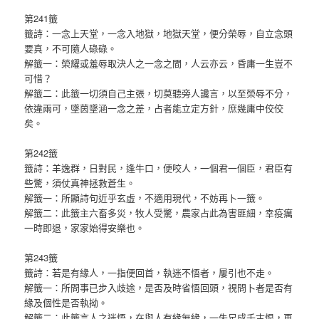
第241籤
籤詩：一念上天堂，一念入地獄，地獄天堂，便分榮辱，自立念頭
要真，不可隨人碌碌。
解籤一：榮耀或羞辱取決人之一念之間，人云亦云，昏庸一生豈不
可惜？
解籤二：此籤一切須自己主張，切莫聽旁人讒言，以至榮辱不分，
依違兩可，墜茵墜涵一念之差，占者能立定方針，庶幾庸中佼佼
矣。
第242籤
籤詩：羊逸群，日對民，逢牛口，便咬人，一個君一個臣，君臣有
些驚，須仗真神拯救蒼生。
解籤一：所顯詩句近乎玄虛，不適用現代，不妨再卜一籤。
解籤二：此籤主六畜多災，牧人受驚，農家占此為害匪細，幸疫癘
一時即退，家家始得安樂也。
第243籤
籤詩：若是有緣人，一指便回首，執迷不悟者，屢引也不走。
解籤一：所問事已步入歧途，是否及時省悟回頭，視問卜者是否有
緣及個性是否執拗。
解籤二：此籤言人之迷悟，在與人有緣無緣，一失足成千古恨，再