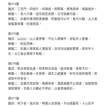
第274籤
籤詩：三天門，四地戶，布陣成，明聚路，軍馬齊奔，鳴鼓進步。
解籤一：吾人行事，宜先制定良策，方可致勝可能。
解籤二：此籤作事須智勇兼備，然後退可以守，進可以戰，占之者
毋臨事而懼，好謀而成。
第275籤
籤詩：山山山，山上建茅菴，不比人間棟宇，卻如天上雲曇。
解籤一：知足常樂。
解籤二：此籤人棄我取人濁我清，自甘恬淡腦殺繁華，真世外人
也。占之者必隱君子無疑。
第276籤
籤詩：來去原無定處，時來時去安身，跋涉無慮，榮辱不計。
解籤一：得此籤者一生勞碌，謀生之處屢易，好在住宿有著落，奔
波途中亦安全。
解籤二：此籤天地逆旅，隨遇而安，滿面風塵不以為意，加膝墜淵
視若儻來，非達人大觀必不伊此，占者其速師也。
第277籤
籤詩：有子長，成水局，時遇火反發福，不必過憂煎，人心苦不