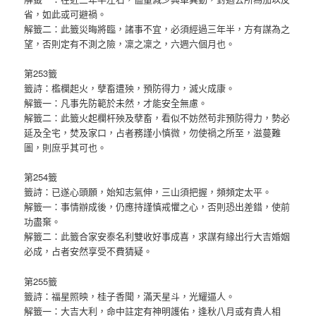
省，如此或可避禍。
解籤二：此籤災晦將臨，諸事不宜，必須經過三年半，方有謀為之
望，否則定有不測之險，凜之凜之，六週六個月也。
第253籤
籤詩：檻欄起火，孽畜遭殃，預防得力，滅火成康。
解籤一：凡事先防範於未然，才能安全無慮。
解籤二：此籤火起欄杆殃及孽畜，看似不妨然苟非預防得力，勢必
延及全宅，焚及家口，占者務謹小慎微，勿使禍之所至，滋蔓難
圖，則庶乎其可也。
第254籤
籤詩：已遂心頭願，始知志氣伸，三山須把握，頻頻定太平。
解籤一：事情辦成後，仍應持謹慎戒懼之心，否則恐出差錯，使前
功盡棄。
解籤二：此籤合家安泰名利雙收好事成喜，求謀有緣出行大吉婚姻
必成，占者安然享受不費猜疑。
第255籤
籤詩：福星照映，桂子香聞，滿天星斗，光耀逼人。
解籤一：大吉大利，命中註定有神明護佑，逢秋八月或有貴人相