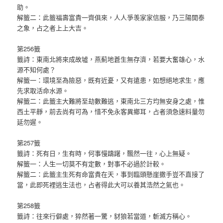
助。
解籤二：此籤福壽富貴一齊俱來，人人爭羡家家信服，乃三陽開泰
之象，占之者上上大吉。
第256籤
籤詩：東南北將來成故墟，燕薊地蒼生無存濟，若要大奮雄心，水
源不知何處？
解籤一：環境至為險惡，既有近憂，又有遠患，如想絕地求生，應
先求取活命水源。
解籤二：此籤主大難將至劫數難逃，東南北三方均無安身之處，惟
西土平靜，前去尚有可為，惜不免永客異鄉耳，占者須急速料量勿
延勿遲。
第257籤
籤詩：死有日，生有時，何事慢躊躇，飄然一往，心上無疑。
解籤一：人生一切莫不有定數，對事不必過於計較。
解籤二：此籤主生死有命富貴在天，事到臨頭懸崖撒手豈不直接了
當，此即死裡逃生法也，占者得此大可以養其浩然之氣也。
第258籤
籤詩：往來行僻處，猝然著一驚，豺狼若當道，斬滅方稱心。