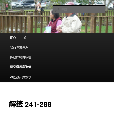
(臺北市立忠孝國中) 方一齋老師的網誌
搜
尋
:) 親愛的~ 我愛你
主選單
首頁
愛
跳到主內容
跳到第二內容
教育專業倫理
班級經營與輔導
研究發展與進修
課程設計與教學
解籤 241-288