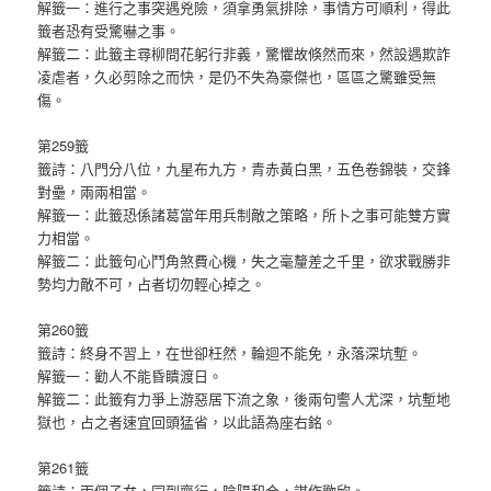
解籤一：進行之事突遇兇險，須拿勇氣排除，事情方可順利，得此
籤者恐有受驚嚇之事。
解籤二：此籤主尋柳問花躬行非義，驚懼故倏然而來，然設遇欺詐
凌虐者，久必剪除之而快，是仍不失為豪傑也，區區之驚雖受無
傷。
第259籤
籤詩：八門分八位，九星布九方，青赤黃白黑，五色卷錦裝，交鋒
對壘，兩兩相當。
解籤一：此籤恐係諸葛當年用兵制敵之策略，所卜之事可能雙方實
力相當。
解籤二：此籤句心鬥角煞費心機，失之毫釐差之千里，欲求戰勝非
勢均力敵不可，占者切勿輕心掉之。
第260籤
籤詩：終身不習上，在世卻枉然，輪迴不能免，永落深坑塹。
解籤一：勸人不能昏瞶渡日。
解籤二：此籤有力爭上游惡居下流之象，後兩句警人尤深，坑塹地
獄也，占之者速宜回頭猛省，以此語為座右銘。
第261籤
籤詩：兩個子女，同到齊行，陰陽和合，謀作歡欣。