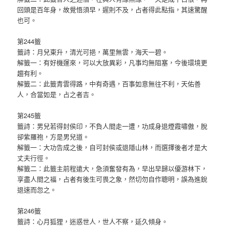
回頭是百年身，故覺悟須早，遲則不及，占者得此點指，其速驚醒
也可。
第244籤
籤詩：月兒東升，清光可挹，萬里無雲，海天一碧。
解籤一：有好機運來，可以大放異彩，凡事均無阻塞，今後環境更
趨有利。
解籤二：此籤青雲得路，中有奇遇，百事如意無往不利，天佑善
人，合當如是，占之者吉。
第245籤
籤詩：男兒若得封侯印，不負人間走一遭，功成身退煙霞嘯傲，脫
卻紫羅袍，方是男兒道。
解籤一：大功告成之後，自可封侯或退隱山林，而選擇後者才是大
丈夫行徑。
解籤二：此籤主前程遠大，急須奮發有為，早出早歸以優游林下，
享盡人間之福，占者有後生可畏之象，然切勿自作聰明，誤為進銳
退速而忽之。
第246籤
籤詩：心月狐狸，迷惑世人，世人不察，延久傾身。