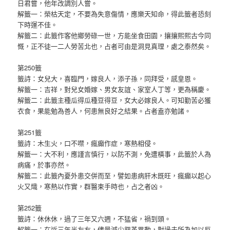
日君嘗，他年改調別人嘗。
解籤一：榮枯天定，不要為失意傷情，應樂天知命，得此籤者恐刻
下時運不佳。
解籤二：此籤作客他鄉勞碌一世，方能坐食田園，攘攘熙熙古今同
慨，正不徒一二人勞苦北也，占者可由是洞見真理，處之泰然矣。
第250籤
籤詩：女兒大，喜臨門，嫁良人，添子孫，同拜受，感皇恩。
解籤一：吉祥，對兒女婚嫁、男女友誼、家室人丁等，更為稱慶。
解籤二：此籤主種瓜得瓜種豆得豆，女大必嫁良人。可知勤苦必獲
衣食，果能勉為善人，何患無良好之結果。占者盍亦勉諸。
第251籤
籤詩：木生火，口不噤，瘋癲作症，寒熱相侵。
解籤一：大不利，應謹言慎行，以防不測，免遭橫事，此籤於人為
病痛，於事亦然。
解籤二：此籤內憂外患交併而至，譬如患病肝木既旺，瘋癲以起心
火又熾，寒熱以作實，群醫束手時也，占之者凶。
第252籤
籤詩：休休休，過了三年又六週，不猛省，禍到頭。
解籤一：在近三年半左右，儘量減少興革異動，對過去所為加以反