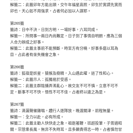
解籤二：此籤卯年方能出頭，交午年福星高照，卯生於寅謂先寅而
卯也，天心如不用強求，占者何必加以人謀耶。
第265籤
籤詩：日中不決，日到方明，一場好事，六耳同成。
解籤一：所問事一兩日內尚難定，日子到了事情自明朗，應為三個
人合力辦成之好事。
解籤二：此籤主事前不能預斷，時至方有分曉，好事多磨以耳為
目，占此者有坐失機會之象。
第266籤
籤詩：狐宿是妖星，猿猴及樹精，入山遇此曜，迷了性和心。
解籤一：此籤示人：孤獨易於受惑。
解籤二：此籤主群陰播弄淆亂心，故交友不可不慎，立意不可不
定，斷事不可不快，悟性不可不佳，占者終以遠之為是。
第267籤
籤詩：滴漏聲催雞唱，趲行人逐隊放，晚渡關津，前程無量。
解籤一：全力以赴，必有所成。
解籤二：此籤主勸人快快走之象，祖逖著鞭，班超投筆，子胥過昭
關，宗愨乘長風，無非不失時耳，且多顯貴得志一時，占者慎勿甘