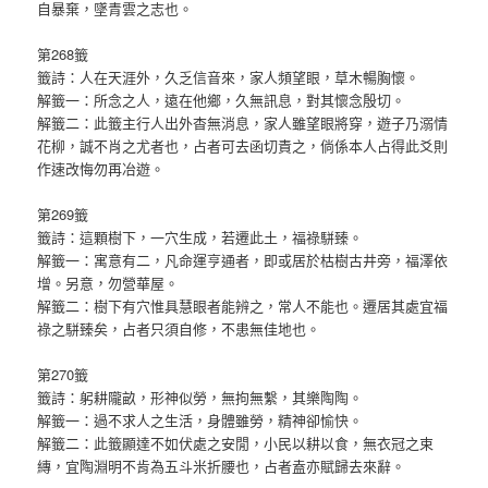
自暴棄，墜青雲之志也。
第268籤
籤詩：人在天涯外，久乏信音來，家人頻望眼，草木暢胸懷。
解籤一：所念之人，遠在他鄉，久無訊息，對其懷念殷切。
解籤二：此籤主行人出外杳無消息，家人雖望眼將穿，遊子乃溺情
花柳，誠不肖之尤者也，占者可去函切責之，倘係本人占得此爻則
作速改悔勿再冶遊。
第269籤
籤詩：這顆樹下，一穴生成，若遷此土，福祿駢臻。
解籤一：寓意有二，凡命運亨通者，即或居於枯樹古井旁，福澤依
增。另意，勿營華屋。
解籤二：樹下有穴惟具慧眼者能辨之，常人不能也。遷居其處宜福
祿之駢臻矣，占者只須自修，不患無佳地也。
第270籤
籤詩：躬耕隴畝，形神似勞，無拘無繫，其樂陶陶。
解籤一：過不求人之生活，身體雖勞，精神卻愉快。
解籤二：此籤顯達不如伏處之安閒，小民以耕以食，無衣冠之束
縳，宜陶淵明不肯為五斗米折腰也，占者盍亦賦歸去來辭。