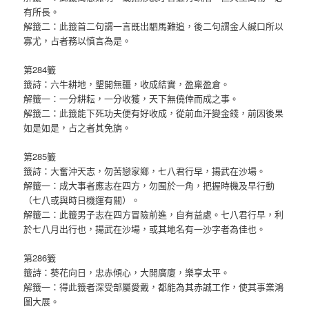
有所長。
解籤二：此籤首二句謂一言既出駟馬難追，後二句謂金人緘口所以
寡尤，占者務以慎言為是。
第284籤
籤詩：六牛耕地，墾開無疆，收成結實，盈稟盈倉。
解籤一：一分耕耘，一分收獲，天下無僥倖而成之事。
解籤二：此籤能下死功夫便有好收成，從前血汗變金錢，前因後果
如是如是，占之者其免旃。
第285籤
籤詩：大奮沖天志，勿苦戀家鄉，七八君行早，揚武在沙場。
解籤一：成大事者應志在四方，勿囿於一角，把握時機及早行動
（七八或與時日機運有關）。
解籤二：此籤男子志在四方冒險前進，自有益處。七八君行早，利
於七八月出行也，揚武在沙場，或其地名有一沙字者為佳也。
第286籤
籤詩：葵花向日，忠赤傾心，大開廣廈，樂享太平。
解籤一：得此籤者深受部屬愛戴，都能為其赤誠工作，使其事業鴻
圖大展。