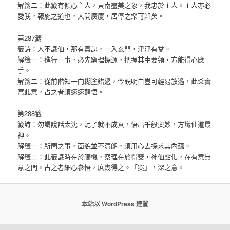
解籤二：此籤有傾心主人，東南盡美之象，我忠於主人。主人亦必
愛我，報施之道也，大開廣廈，居停之樂可知矣。
第287籤
籤詩：人不識仙，那有真訣，一入玄門，津津有益。
解籤一：進行一事，必先窮理探源，把握其中要領，方能得心應
手。
解籤二：從前階知一向糊塗錯過，今既明白豈可輕易放過，此爻實
寓此意，占之者須速速醒悟。
第288籤
籤詩：勿謂說話太沈，泥了就不成真，悟出千般奧妙，方識仙道最
神。
解籤一：所問之事，面貌並不清朗，須用心去探求其內蘊。
解籤二：此籤識時在於觸機，察理在於得窔，神仙點化，在有意無
意之間。占之者細心參悟，庶幾得之。「窔」，深之意。
本站以 WordPress 建置