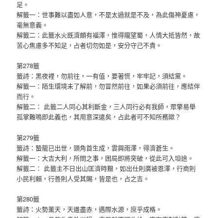
足。
解籤一：世事難以盡如人意，不是太過就是不及，為此傷神憂慮，
毫無意義。
解籤二：此籤水火既濟頗有福澤，惟得隴望蜀，人情大抵皆然，故
苦心焦慮多不知足，占者切勿如是，安分守己不貴。
第278籤
籤詩：黑夜裡，勿前往，一有值，要著慌，牢牢記，須結黨。
解籤一：陌生環境未了解前，勿冒然前往，如果必須前往，應結伴
而行。
解籤二： 此籤二人同心其利斷金，三人同行必有我師，眾擎易舉
孤掌難鳴即此義也，其用意深遠矣，占此者可不知所務歟？
第279籤
籤詩：蟄龍已出世，頭角首生成，雲興雨澤，得濟蒼生。
解籤一：大吉大利，所問之事，困局即將突破，從此可入坦途。
解籤二： 此籤主不日出山匡濟時艱，如出仕則廣被恩澤，行商則
小民利賴，行善則人受其賜，皆是也，占之吉。
第280籤
籤詩：火勢薰天，天邊盡赤，遇際水源，庶乎成格。