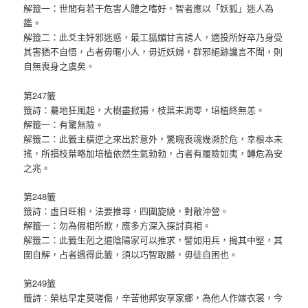
解籤一：世間有若干危害人體之嗜好，智者應以「妖狐」迷人為
鑑。
解籤二：此爻主奸邪迷惑，最工狐媚甘言誘人，適投所好卒乃身受
其害猶不自悟，占者毋暱小人，毋近妖婦，群邪絕跡讒言不聞，則
自無喪身之虞矣。
第247籤
籤詩：驀地狂風起，大樹盡掀揚，枝葉未凋零，培植終無恙。
解籤一：有驚無險。
解籤二：此籤主橫逆之來出於意外，驚魄喪魂幾瀕於危，幸根本未
搖，所損枝葉略加培植依然生氣勃勃，占者有履險如夷，轉危為安
之兆。
第248籤
籤詩：虛日旺相，法要推尋，四圍旋繞，對敵沖營。
解籤一：勿為假相所欺，應多方深入探討真相。
解籤二：此籤生剋之道陰陽家可以推求，譬如用兵，搗其中堅，其
圍自解，占者遇得此籤，須以巧智取勝，毋徒自困也。
第249籤
籤詩：榮枯早定莫嗟傷，辛苦他邦安享家鄉，為他人作嫁衣裳，今