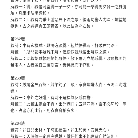
解籤一：得此籤者可望得一子一女，亦可能一舉得男女各一之雙胞
胎，凡事求陰陽調和。
解籤二：此籤有力爭上游惡居下流之象，後兩句警人尤深，坑塹地
獄也，占之者速宜回頭猛省，以此語為座右銘。
第262籤
籤詩：中有玄機賦，雞鳴方顯露，猛然悟禪關，打破君門路。
解籤一：所問諸事疑難未解，但很快就能悟出解決之道。
解籤二：此籤始雖執迷終能醒悟，放下屠刀立地成佛，改頭換面判
若兩人，占者亟宜三復斯言，毋見機而不作也。
第263籤
籤詩：數尾金魚吞餌，絲竿釣了回頭，家食翻嫌太貴，五湖四海遨
遊。
解籤一：意外之好運，有時不是福氣反成負擔。
解籤二：此籤主家食不宜，出外糊口；五湖四海，言不必局於一隅
也，占者亦利出行，則衣食寬裕多矣。
第264籤
籤詩：卯日兒出林，午時正福臨，卯生於寅，方見天心。
解籤一：天時依一定順序運轉，做任何事不能違背自然法則。