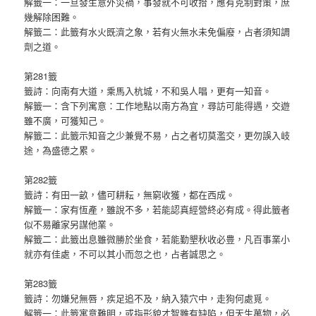
解籤一：一旦發生意外災禍，事發就不可收拾，應有克制對策，庶
幾解除困難。
解籤二：此籤有水火既濟之象，若有火無水未免偏廢，占者須知調
劑之道。
第281籤
籤詩：向南有大道，乘馬入杭城，不和吳人唱，更有一知音。
解籤一：含下列寓意：工作地點以南方為宜，尋訪可能得遇，交遊
雖不廣，可獲知己。
解籤二：此籤示知音之少兼覺不易，占之者切莫濫交，更勿誤入岐
途，為盛德之累。
第282籤
籤詩：有田一畝，儘可耕耘，無窮收獲，都在西成。
解籤一：家有恆產，雖說不多，若能認真經營終必有成。得此籤者
似不易離家另謀他業。
解籤二：此籤出息雖微勝於坐食，若能勤墾秋收必豊，凡百事業小
就亦有佳處，不可以其小而忽之也，占者誠思之。
第283籤
籤詩：勿嫌兒無唇，疾足追不及，納入猿穴中，走狗何處覓。
解籤一：此籤寓意難明，或指形貌才智雖有缺陷，但天生萬物，必