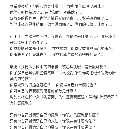
畢業籃賽前，你的心情是什麼？… 你利用什麼時間練球？…
你們去哪裡練球？… 有誰和你一起練球？…
畢籃賽的過程中，你們班遭遇到哪個班？… 對手頑強嗎？…
對於比賽的最後結果，你們滿意嗎？… 你們的心情是什麼？…
在工作世界課程中，你最在意的工作條件是什麼？… 有哪些職業
符合這些工作條件？…
你訪談的職業是什麼？… 在訪談前，你有沒有哪些擔心的事？…
你事先做了什麼準備？… 採訪和報告後的心得是什麼？…
最後，我們做了國中的的最後一次心理測驗，是什麼測驗？…
你了解自己具備哪些特質嗎？… 你邀請誰幫你勾選他們認為你所
具備的特質？…
你察覺到的興趣在哪裡？… 你覺得自己有什麼特色？…
你對自己的表現感到滿意的部分是什麼？…
對於雲林庄腳少女「沈芯菱」的生涯實現歷程，帶給你什麼啟示？
有什麼感覺？…
只有你自己最清楚自己的感覺，你現在的感覺是什麼？
只有你自己最清楚自己的想法，你現在有什麼想法？
只有你自己最清楚自己的需要，你現在有什麼需要？