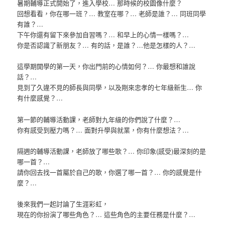
暑期輔導正式開始了，進入學校… 那時候的校園像什麼？
回想看看，你在哪一班？… 教室在哪？… 老師是誰？… 同班同學
有誰？…
下午你還有留下來參加自習嗎？… 和早上的心情一樣嗎？…
你是否認識了新朋友？… 有的話，是誰？…他是怎樣的人？…
這學期開學的第一天，你出門前的心情如何？… 你最想和誰說
話？…
見到了久違不見的師長與同學，以及剛來忠孝的七年級新生… 你
有什麼感覺？…
第一節的輔導活動課，老師對九年級的你們說了什麼？…
你有感受到壓力嗎？… 面對升學與就業，你有什麼想法？…
隔週的輔導活動課，老師放了哪些歌？… 你印象(感受)最深刻的是
哪一首？…
請你回去找一首屬於自己的歌，你選了哪一首？… 你的感覺是什
麼？…
後來我們一起討論了生涯彩虹，
現在的你扮演了哪些角色？… 這些角色的主要任務是什麼？…