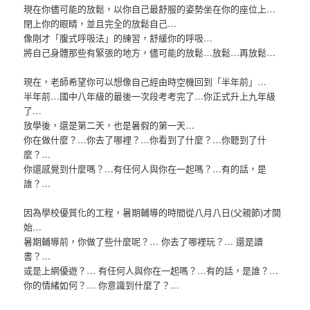
現在你儘可能的放鬆，以你自己最舒服的姿勢坐在你的座位上…
閉上你的眼睛，並且完全的放鬆自己…
像剛才「腹式呼吸法」的練習，舒緩你的呼吸…
將自己身體那些有緊張的地方，儘可能的放鬆…放鬆…再放鬆…
現在，老師希望你可以想像自己經由時空機回到「半年前」…
半年前…國中八年級的最後一次段考考完了…你正式升上九年級
了…
放學後，還是第二天，也是暑假的第一天…
你在做什麼？…你去了哪裡？…你看到了什麼？…你聽到了什
麼？…
你還感覺到什麼嗎？…有任何人與你在一起嗎？…有的話，是
誰？…
因為學校優質化的工程，暑期輔導的時間從八月八日(父親節)才開
始…
暑期輔導前，你做了些什麼呢？… 你去了哪裡玩？… 還是讀
書？…
或是上網優遊？… 有任何人與你在一起嗎？…有的話，是誰？…
你的情緒如何？… 你意識到什麼了？…