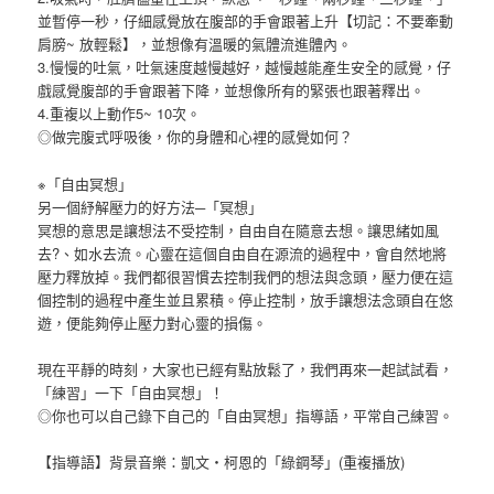
並暫停一秒，仔細感覺放在腹部的手會跟著上升【切記：不要牽動
肩膀~ 放輕鬆】，並想像有溫暖的氣體流進體內。
3.慢慢的吐氣，吐氣速度越慢越好，越慢越能產生安全的感覺，仔
戲感覺腹部的手會跟著下降，並想像所有的緊張也跟著釋出。
4.重複以上動作5~ 10次。
◎做完腹式呼吸後，你的身體和心裡的感覺如何？
※「自由冥想」
另一個紓解壓力的好方法─「冥想」
冥想的意思是讓想法不受控制，自由自在隨意去想。讓思緒如風
去?、如水去流。心靈在這個自由自在源流的過程中，會自然地將
壓力釋放掉。我們都很習慣去控制我們的想法與念頭，壓力便在這
個控制的過程中產生並且累積。停止控制，放手讓想法念頭自在悠
遊，便能夠停止壓力對心靈的損傷。
現在平靜的時刻，大家也已經有點放鬆了，我們再來一起試試看，
「練習」一下「自由冥想」！
◎你也可以自己錄下自己的「自由冥想」指導語，平常自己練習。
【指導語】背景音樂：凱文‧柯恩的「綠鋼琴」(重複播放)