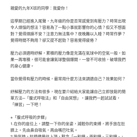
親愛的九年X班的同學：我愛你！
這學期已經進入尾聲，九年級的你是否常感覺到有壓力？時常出現
令人煩惱的想法？容易為了一點小事就影響你的心情？但又不想面
對？覺得煩躁不安？注意力無法集中？夜晚難以入睡？時常作夢？
覺得時間不夠用？卻又提不起勁？容易覺得疲倦？
壓力必須適時紓解，累積的壓力像是充滿在氣球中的空氣一般，如
果一再堆積，很可能會讓氣球整個爆開，一發不可收拾，破壞我們
的身心健康。
當你覺得有壓力的時候，最常用什麼方法來調適自己？效果如何？
紓解壓力的方法有很多，現在要介紹給大家能讓自己立即放鬆的簡
單方法─「腹式呼吸法」和「自由冥想」，讓我們一起試試看，
「練習」一下吧！
※「腹式呼吸的步驟」
1.在你的座位上，調整一下你的坐姿，減輕你的束縛，將手放在肚
臍上。先由鼻自吸氣，再由嘴巴吐氣。
2.吸氣時，肚臍儘量往上頂，默念「一秒鐘、兩秒鐘、三秒鐘、」