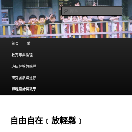
(臺北市立忠孝國中) 方一齋老師的網誌
搜
尋
:) 親愛的~ 我愛你
主選單
首頁
愛
跳到主內容
跳到第二內容
教育專業倫理
班級經營與輔導
研究發展與進修
課程設計與教學
自由自在﹝放輕鬆﹞