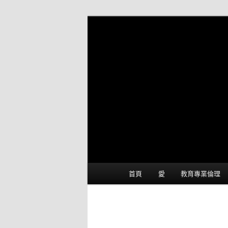
(臺北市立忠孝國中) 方一齋老
:) 親愛的~ 我
主選單
首頁
愛
教育專業倫理
跳到主內容
跳到第二內容